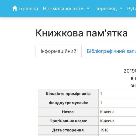
Skip
Головна
Нормативні акти
Перегляд
Руб
to
content
Книжкова пам'ятка
Інформаційний
Бібліографічний зап
2019
в 
зн
Кількість примірників:
1
Фондоутримувачів:
1
Назва:
Княжна
Оригінальна назва:
Княжна
Дата створення:
1918