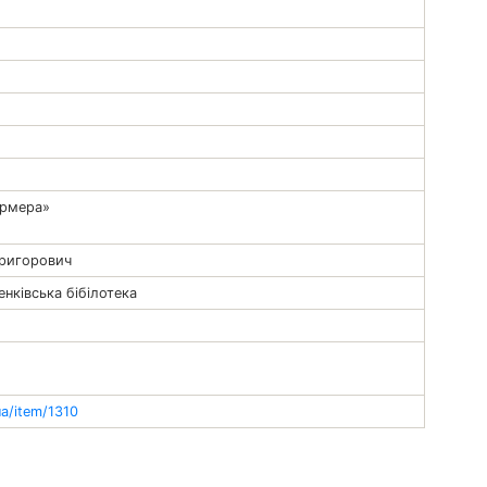
армера»
Григорович
нківська бібілотека
ua/item/1310