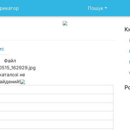
рикатор
Пошук
К
ис
Файл
0515_162929.jpg
каталозі не
айдений!
Р