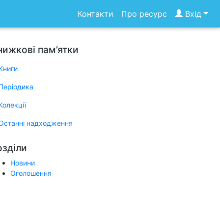
Контакти
Про ресурс
Вхід
нижкові пам’ятки
Книги
Періодика
Колекції
Останні надходження
озділи
Новини
Оголошення