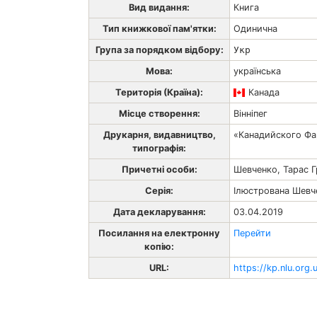
Вид видання:
Книга
Тип книжкової пам'ятки:
Одинична
Група за порядком відбору:
Укр
Мова:
українська
Територія (Країна):
Канада
Місце створення:
Вінніпег
Друкарня, видавництво,
«Канадийского Ф
типографія:
Причетні особи:
Шевченко, Тарас 
Серія:
Ілюстрована Шевче
Дата декларування:
03.04.2019
Посилання на електронну
Перейти
копію:
URL:
https://kp.nlu.org.