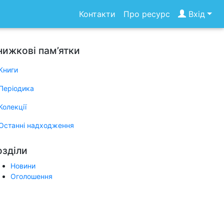
Контакти
Про ресурс
Вхід
нижкові пам’ятки
Книги
Періодика
Колекції
Останні надходження
озділи
Новини
Оголошення