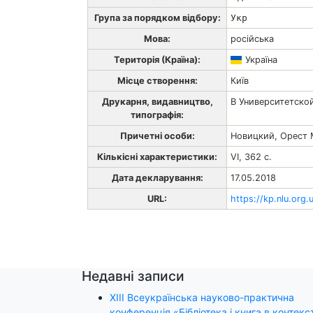
Група за порядком відбору:
Укр
Мова:
російська
Територія (Країна):
Україна
Місце створення:
Київ
Друкарня, видавництво,
В Университетско
типографія:
Причетні особи:
Новицкий, Орест
Кількісні характеристики:
VI, 362 с.
Дата декларування:
17.05.2018
URL:
https://kp.nlu.org.
Недавні записи
ХІІІ Всеукраїнська науково-практична
конференція «Бібліотека і книга в контекст