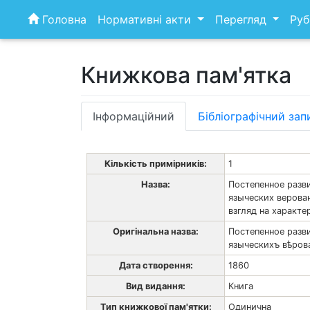
Skip
Головна
Нормативні акти
Перегляд
Руб
to
content
Книжкова пам'ятка
Інформаційний
Бібліографічний зап
Кількість примірників:
1
Назва:
Постепенное разв
языческих верова
взгляд на характ
Оригінальна назва:
Постепенное разви
языческихъ вѣрова
Дата створення:
1860
Вид видання:
Книга
Тип книжкової пам'ятки:
Одинична