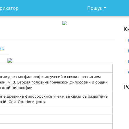
рикатор
Пошук
К
ис
итие древних философских учений в связи с развитием
ний. Ч. 3. Вторая половина греческой философии и общий
Р
ер этой философии
тіе древнихъ философскихъ ученій въ связи съ развитіемъ
ній. Соч. Ор. Новицкаго.