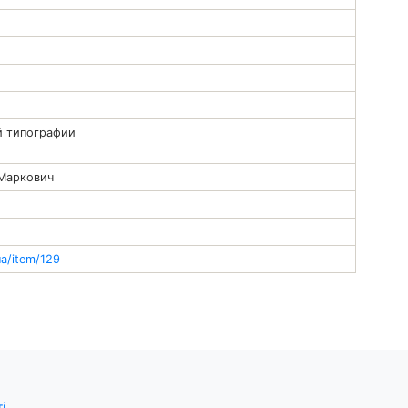
й типографии
 Маркович
ua/item/129
і