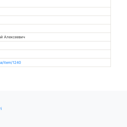
й Алексеевич
ua/item/1240
і