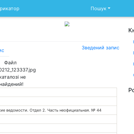
рикатор
Пошук
К
Зведений запис
ис
Файл
0212_123337.jpg
каталозі не
найдений!
Р
кие ведомости. Отдел 2. Часть неофициальная. № 44