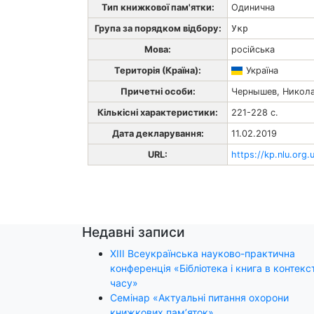
Тип книжкової пам'ятки:
Одинична
Група за порядком відбору:
Укр
Мова:
російська
Територія (Країна):
Україна
Причетні особи:
Чернышев, Никола
Кількісні характеристики:
221-228 с.
Дата декларування:
11.02.2019
URL:
https://kp.nlu.org.
Недавні записи
ХІІІ Всеукраїнська науково-практична
конференція «Бібліотека і книга в контекст
часу»
Семінар «Актуальні питання охорони
книжкових пам’яток»