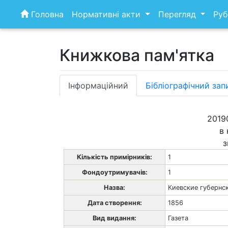
Skip
Головна
Нормативні акти
Перегляд
Руб
to
content
Книжкова пам'ятка
Інформаційний
Бібліографічний зап
2019
в 
з
Кількість примірників:
1
Фондоутримувачів:
1
Назва:
Киевские губернс
Дата створення:
1856
Вид видання:
Газета