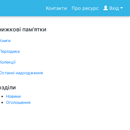
Контакти
Про ресурс
Вхід
нижкові пам’ятки
Книги
Періодика
Колекції
Останні надходження
озділи
Новини
Оголошення