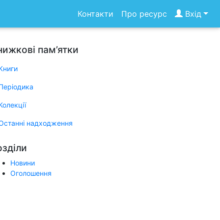
Контакти
Про ресурс
Вхід
нижкові пам’ятки
Книги
Періодика
Колекції
Останні надходження
озділи
Новини
Оголошення