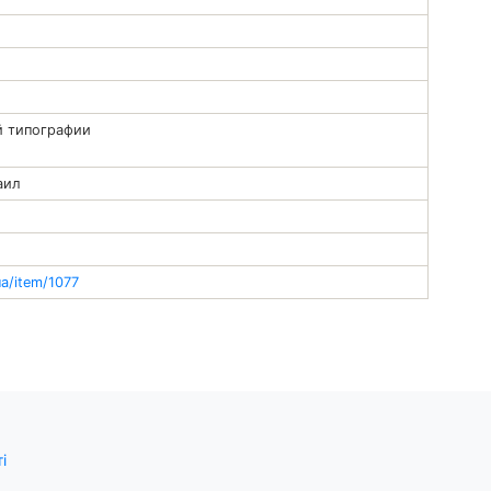
й типографии
аил
ua/item/1077
і