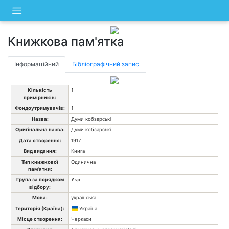
Skip
to
content
Книжкова пам'ятка
Інформаційний
Бібліографічний запис
Кількість
1
примірників:
Фондоутримувачів:
1
Назва:
Думи кобзарські
Оригінальна назва:
Думи кобзарські
Дата створення:
1917
Вид видання:
Книга
Тип книжкової
Одинична
пам'ятки:
Група за порядком
Укр
відбору:
Мова:
українська
Територія (Країна):
Україна
Місце створення:
Черкаси