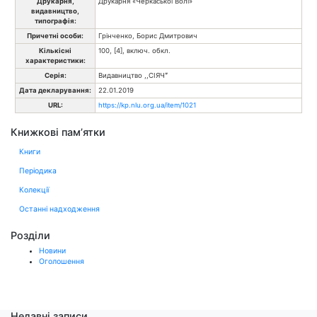
Друкарня,
Друкарня «Черкаської Волі»
видавництво,
типографія:
Причетні особи:
Грінченко, Борис Дмитрович
Кількісні
100, [4], включ. обкл.
характеристики:
Серія:
Видавництво ,,СІЯЧˮ
Дата декларування:
22.01.2019
URL:
https://kp.nlu.org.ua/item/1021
Книжкові пам’ятки
Книги
Періодика
Колекції
Останні надходження
Розділи
Новини
Оголошення
Недавні записи