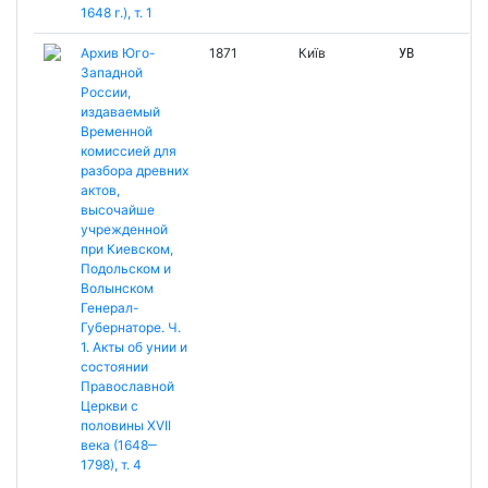
1648 г.), т. 1
Архив Юго-
1871
Київ
УВ
Западной
России,
издаваемый
Временной
комиссией для
разбора древних
актов,
высочайше
учрежденной
при Киевском,
Подольском и
Волынском
Генерал-
Губернаторе. Ч.
1. Акты об унии и
состоянии
Православной
Церкви с
половины XVII
века (1648‒
1798), т. 4