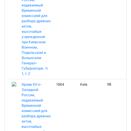
издаваемый
Временной
комиссией для
разбора древних
актов,
высочайше
учрежденной
при Киевском
Военном,
Подольском и
Волынском
Генерал-
Губернаторе. Ч.
1, т. 2
Архив Юго-
1864
Київ
УВ
Западной
России,
издаваемый
Временной
комиссией для
разбора древних
актов,
высочайше